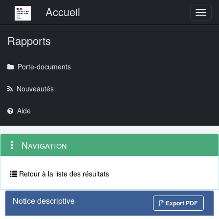
Menu principal
Accueil
Toggl
Rapports
Porte-documents
Nouveautés
Aide
Menu
Navigation
Navigation
contextuel
et
outils
annexes
Retour à la liste des résultats
Notice descriptive
Export PDF