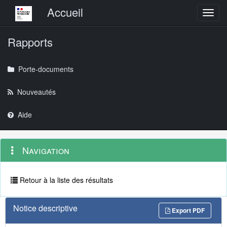
Menu principal
Accueil
Toggl
Rapports
Porte-documents
Nouveautés
Aide
Menu
Navigation
Navigation
contextuel
et
outils
annexes
Retour à la liste des résultats
Notice descriptive
Export PDF