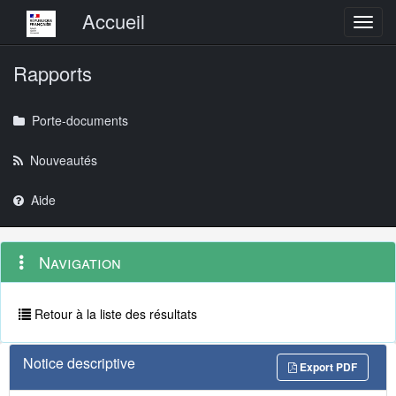
Menu principal
Accueil
Toggl
Rapports
Porte-documents
Nouveautés
Aide
Menu
Navigation
Navigation
contextuel
et
outils
annexes
Retour à la liste des résultats
Notice descriptive
Export PDF