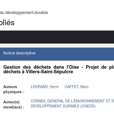
t du développement durable
liés
Notice descriptive
Gestion des déchets dans l'Oise - Projet de pl
déchets à Villers-Saint-Sépulcre
Auteurs
LEGRAND, Henri
CAFFET, Marc
physiques :
CONSEIL GENERAL DE L'ENVIRONNEMENT ET 
Auteur(s)
DEVELOPPEMENT DURABLE (CGEDD)
moral(aux) :