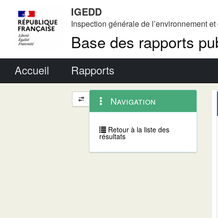
IGEDD
Inspection générale de l’environnement e
Base des rapports pub
Menu principal
Accueil
Rapports
Menu
Navigation
Navigation
contextuel
et
outils
annexes
Retour à la liste des
résultats