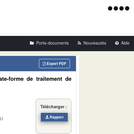
Menu
d'acce
Porte-documents
Nouveautés
Aide
Export PDF
ate-forme de traitement de
Télécharger :
Rapport
DU