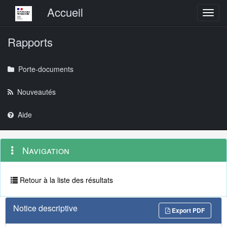
Menu principal
Accueil
Toggl
Rapports
Porte-documents
Nouveautés
Aide
Menu
Navigation
Navigation
contextuel
et
outils
annexes
Retour à la liste des résultats
Notice descriptive
Export PDF