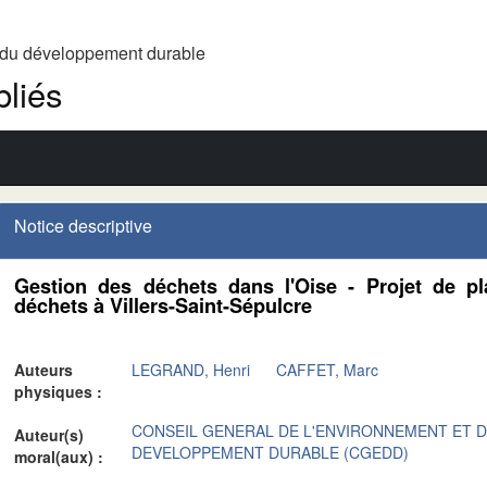
t du développement durable
liés
Notice descriptive
Gestion des déchets dans l'Oise - Projet de pl
déchets à Villers-Saint-Sépulcre
Auteurs
LEGRAND, Henri
CAFFET, Marc
physiques :
CONSEIL GENERAL DE L'ENVIRONNEMENT ET 
Auteur(s)
DEVELOPPEMENT DURABLE (CGEDD)
moral(aux) :