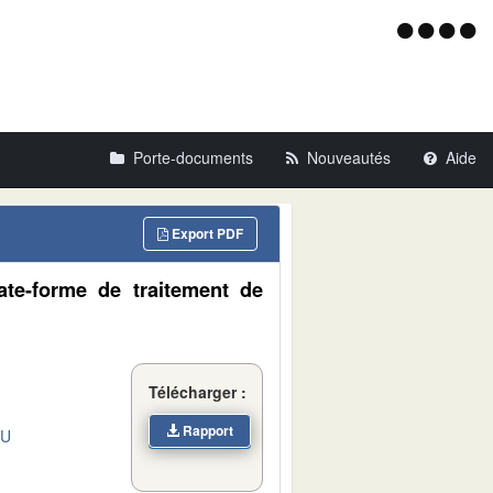
Menu
d'acce
Porte-documents
Nouveautés
Aide
Export PDF
ate-forme de traitement de
Télécharger :
Rapport
DU