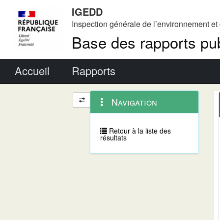
IGEDD
Inspection générale de l’environnement e
Base des rapports pub
Menu principal
Accueil
Rapports
Menu
Navigation
Navigation
contextuel
et
outils
annexes
Retour à la liste des
résultats