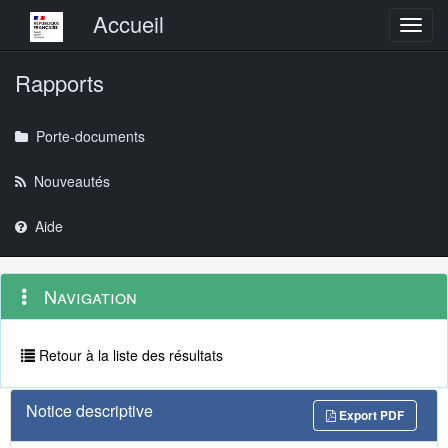
Menu principal
Accueil
Toggl
Rapports
Porte-documents
Nouveautés
Aide
Menu
Navigation
Navigation
contextuel
et
outils
annexes
Retour à la liste des résultats
Notice descriptive
Export PDF