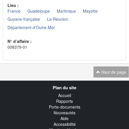
Lieu :
France
Guadeloupe
Martinique
Mayotte
Guyane-française
La-Réunion
Département-d'Outre-Mer
N° d’affaire :
008379-01
Haut de page
Navigation
Plan du site
transverse
Accueil
Rapports
Porte-documents
Nouveautés
Aide
Accessibilité