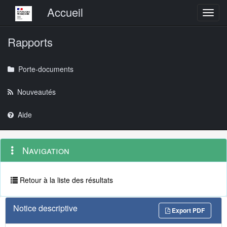
Menu principal
Accueil
Toggl
Rapports
Porte-documents
Nouveautés
Aide
Menu
Navigation
Navigation
contextuel
et
outils
annexes
Retour à la liste des résultats
Notice descriptive
Export PDF