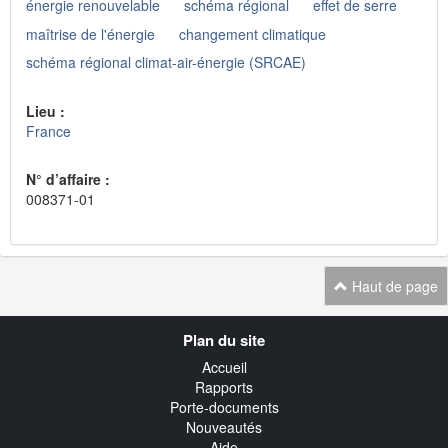
énergie renouvelable
schéma régional
effet de serre
maîtrise de l'énergie
changement climatique
schéma régional climat-air-énergie (SRCAE)
Lieu :
France
N° d’affaire :
008371-01
Haut de page
Navigation
Plan du site
transverse
Accueil
Rapports
Porte-documents
Nouveautés
Aide