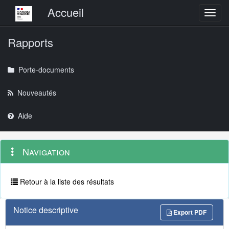
Menu principal
Accueil
Toggl
Rapports
Porte-documents
Nouveautés
Aide
Menu
Navigation
Navigation
contextuel
et
outils
annexes
Retour à la liste des résultats
Notice descriptive
Export PDF