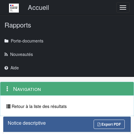
Menu principal
Accueil
Toggl
Rapports
Porte-documents
Nouveautés
Aide
Menu
Navigation
Navigation
contextuel
et
outils
annexes
Retour à la liste des résultats
Notice descriptive
Export PDF