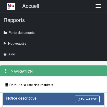
Menu principal
Accueil
Toggl
Rapports
Porte-documents
Nouveautés
Aide
Menu
Navigation
Navigation
contextuel
et
outils
annexes
Retour à la liste des résultats
Notice descriptive
Export PDF