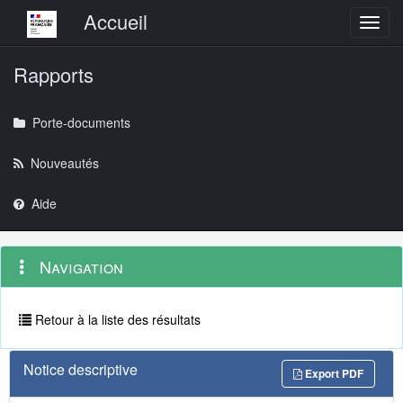
Menu principal
Accueil
Toggl
Rapports
Porte-documents
Nouveautés
Aide
Menu
Navigation
Navigation
contextuel
et
outils
annexes
Retour à la liste des résultats
Notice descriptive
Export PDF