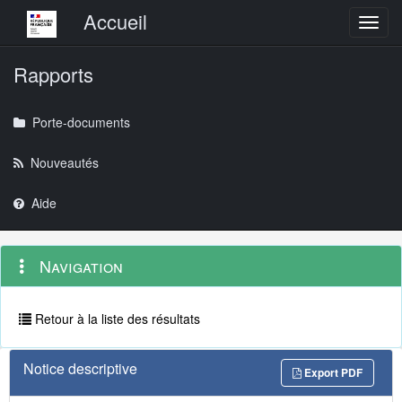
Menu principal
Accueil
Toggl
Rapports
Porte-documents
Nouveautés
Aide
Menu
Navigation
Navigation
contextuel
et
outils
annexes
Retour à la liste des résultats
Notice descriptive
Export PDF