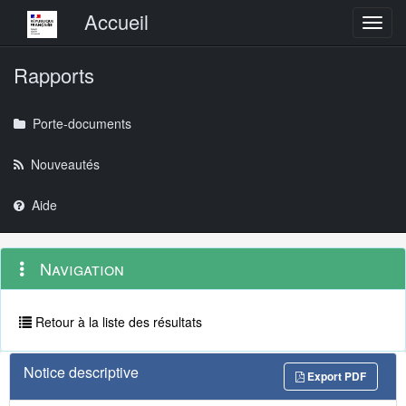
Menu principal
Accueil
Toggl
Rapports
Porte-documents
Nouveautés
Aide
Menu
Navigation
Navigation
contextuel
et
outils
annexes
Retour à la liste des résultats
Notice descriptive
Export PDF