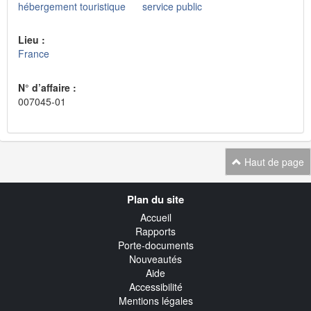
hébergement touristique
service public
Lieu :
France
N° d’affaire :
007045-01
Haut de page
Navigation
Plan du site
transverse
Accueil
Rapports
Porte-documents
Nouveautés
Aide
Accessibilité
Mentions légales