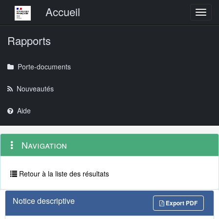
Menu principal
Accueil
Toggl
Rapports
Porte-documents
Nouveautés
Aide
Menu
Navigation
Navigation
contextuel
et
outils
annexes
Retour à la liste des résultats
Notice descriptive
Export PDF