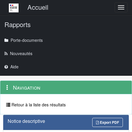
Menu principal
Accueil
Toggl
Rapports
Porte-documents
Nouveautés
Aide
Menu
Navigation
Navigation
contextuel
et
outils
annexes
Retour à la liste des résultats
Notice descriptive
Export PDF