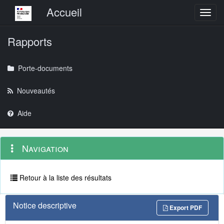
Menu principal
Accueil
Toggl
Rapports
Porte-documents
Nouveautés
Aide
Menu
Navigation
Navigation
contextuel
et
outils
annexes
Retour à la liste des résultats
Notice descriptive
Export PDF