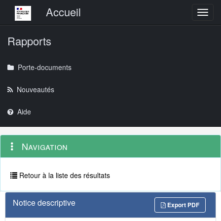
Menu principal
Accueil
Toggl
Rapports
Porte-documents
Nouveautés
Aide
Menu
Navigation
Navigation
contextuel
et
outils
annexes
Retour à la liste des résultats
Notice descriptive
Export PDF