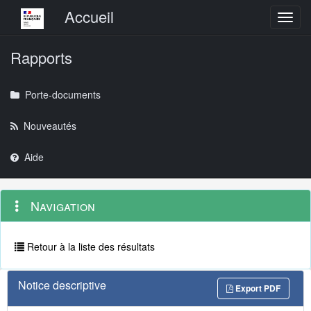
Menu principal
Accueil
Toggl
Rapports
Porte-documents
Nouveautés
Aide
Menu
Navigation
Navigation
contextuel
et
outils
annexes
Retour à la liste des résultats
Notice descriptive
Export PDF