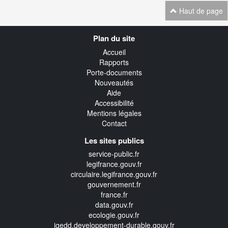
Haut de page
Navigation
Plan du site
transverse
Accueil
Rapports
Porte-documents
Nouveautés
Aide
Accessibilité
Mentions légales
Contact
Les sites publics
service-public.fr
legifrance.gouv.fr
circulaire.legifrance.gouv.fr
gouvernement.fr
france.fr
data.gouv.fr
ecologie.gouv.fr
igedd.developpement-durable.gouv.fr