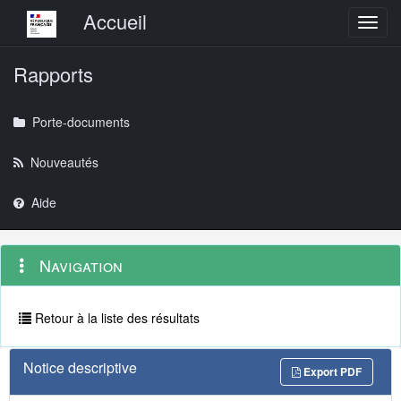
Menu principal
Accueil
Toggl
Rapports
Porte-documents
Nouveautés
Aide
Menu
Navigation
Navigation
contextuel
et
outils
annexes
Retour à la liste des résultats
Notice descriptive
Export PDF