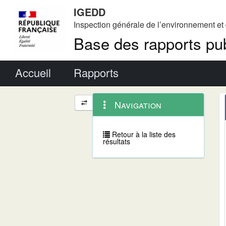
IGEDD
Inspection générale de l’environnement e
Base des rapports pub
Menu principal
Accueil
Rapports
Menu
Navigation
Navigation
contextuel
et
outils
annexes
Retour à la liste des
résultats