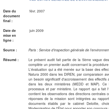
Date du
févr. 2007
document
final :
Date de
juin 2009
mise en
ligne :
Source :
Paris : Service d'inspection générale de l'environnem
Résumé :
Le présent audit fait partie de la 5ème vague des 
complète un premier audit concernant la procédure
L'évaluation qui a été menée sur la base des effect
Natura 2000 dans les DIREN, par comparaison avec l
un besoin significatif d'accroissement des effectifs
dans les deux ministères (MEDD et MAP). Ce b
processus et par ministère. Le rapport qui a fait l
contient les observations des directions centrales 
réponses de la mission sont intégrées au rappor
documents établis par le cabinet Deloitte, choi
Modernisation de l'État pour apporter son concours 