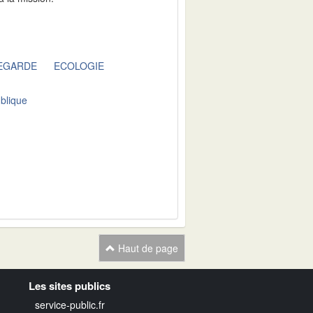
VEGARDE
ECOLOGIE
ublique
Haut de page
Les sites publics
service-public.fr