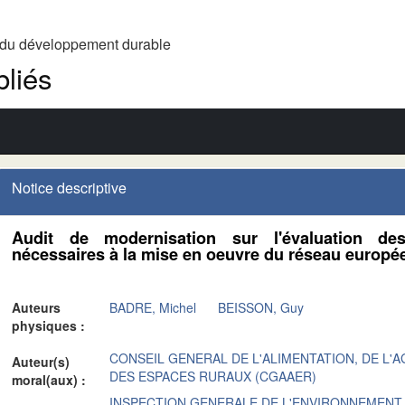
t du développement durable
liés
Notice descriptive
Audit de modernisation sur l'évaluation d
nécessaires à la mise en oeuvre du réseau europé
Auteurs
BADRE, Michel
BEISSON, Guy
physiques :
CONSEIL GENERAL DE L'ALIMENTATION, DE L'
Auteur(s)
DES ESPACES RURAUX (CGAAER)
moral(aux) :
INSPECTION GENERALE DE L'ENVIRONNEMENT 