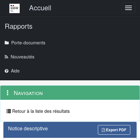
Menu principal
Accueil
Toggl
Rapports
Porte-documents
Nouveautés
Aide
Menu
Navigation
Navigation
contextuel
et
outils
annexes
Retour à la liste des résultats
Notice descriptive
Export PDF