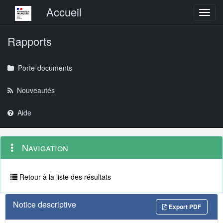
Menu principal
Accueil
Toggl
Rapports
Porte-documents
Nouveautés
Aide
Menu
Navigation
Navigation
contextuel
et
outils
annexes
Retour à la liste des résultats
Notice descriptive
Export PDF