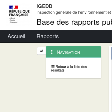
IGEDD
Inspection générale de l’environnement e
Base des rapports pub
Menu principal
Accueil
Rapports
Menu
Navigation
Navigation
contextuel
et
outils
annexes
Retour à la liste des
résultats