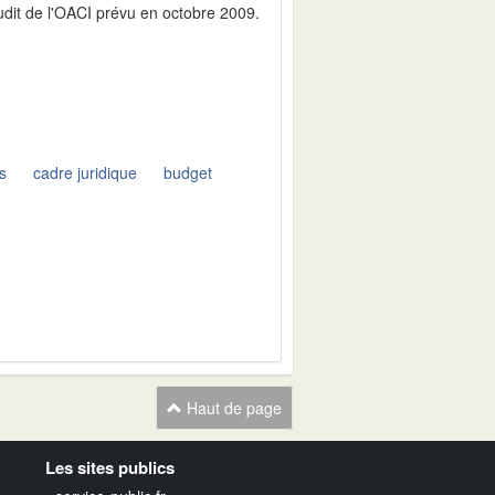
udit de l'OACI prévu en octobre 2009.
ts
cadre juridique
budget
Haut de page
Les sites publics