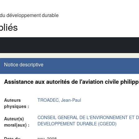
t du développement durable
liés
Notice descriptive
Assistance aux autorités de l'aviation civile philip
Auteurs
TROADEC, Jean-Paul
physiques :
CONSEIL GENERAL DE L'ENVIRONNEMENT ET 
Auteur(s)
DEVELOPPEMENT DURABLE (CGEDD)
moral(aux) :
Date du
nov. 2008