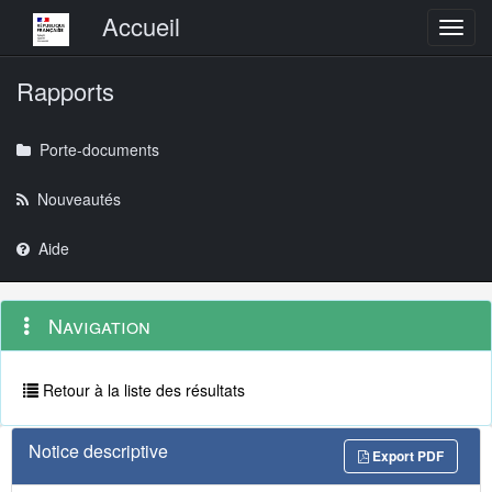
Menu principal
Accueil
Toggl
Rapports
Porte-documents
Nouveautés
Aide
Menu
Navigation
Navigation
contextuel
et
outils
annexes
Retour à la liste des résultats
Notice descriptive
Export PDF