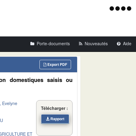
Menu
d'acce
Porte-documents
Nouveautés
Aide
Export PDF
non domestiques saisis ou
 Evelyne
Télécharger :
Rapport
DU
AGRICULTURE ET