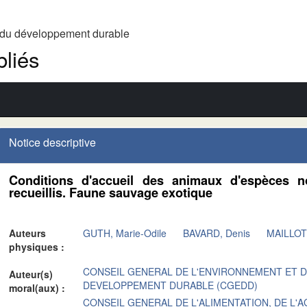
t du développement durable
liés
Notice descriptive
Conditions d'accueil des animaux d'espèces 
recueillis. Faune sauvage exotique
Auteurs
GUTH, Marie-Odile
BAVARD, Denis
MAILLOT,
physiques :
CONSEIL GENERAL DE L'ENVIRONNEMENT ET 
Auteur(s)
DEVELOPPEMENT DURABLE (CGEDD)
moral(aux) :
CONSEIL GENERAL DE L'ALIMENTATION, DE L'