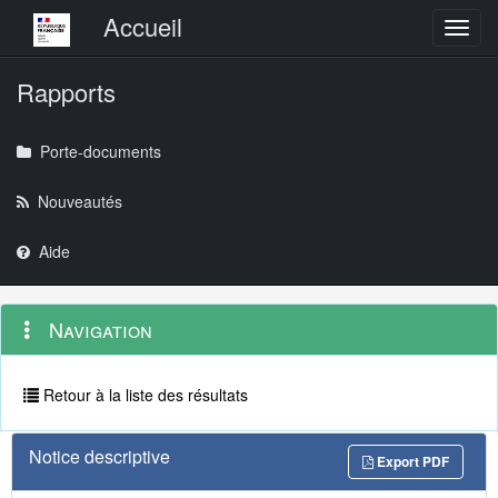
Menu principal
Accueil
Toggl
Rapports
Porte-documents
Nouveautés
Aide
Menu
Navigation
Navigation
contextuel
et
outils
annexes
Retour à la liste des résultats
Notice descriptive
Export PDF