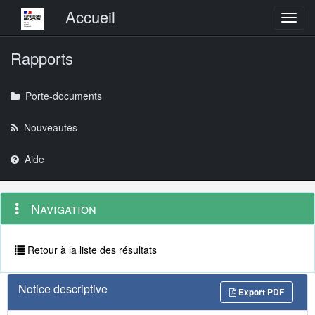
Menu principal
Accueil
Toggl
Rapports
Porte-documents
Nouveautés
Aide
Menu
Navigation
Navigation
contextuel
et
outils
annexes
Retour à la liste des résultats
Notice descriptive
Export PDF