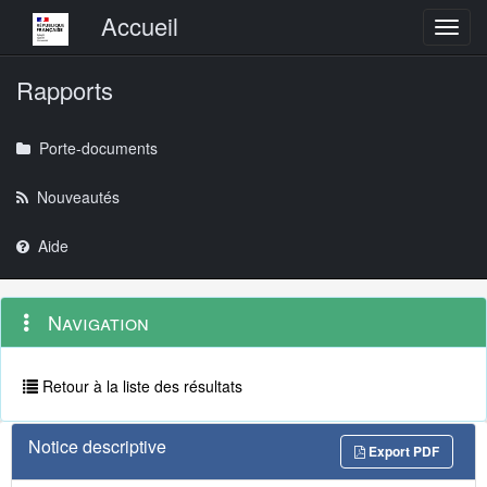
Menu principal
Accueil
Toggl
Rapports
Porte-documents
Nouveautés
Aide
Menu
Navigation
Navigation
contextuel
et
outils
annexes
Retour à la liste des résultats
Notice descriptive
Export PDF