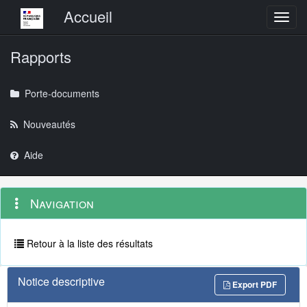
Menu principal
Accueil
Toggl
Rapports
Porte-documents
Nouveautés
Aide
Menu
Navigation
Navigation
contextuel
et
outils
annexes
Retour à la liste des résultats
Notice descriptive
Export PDF