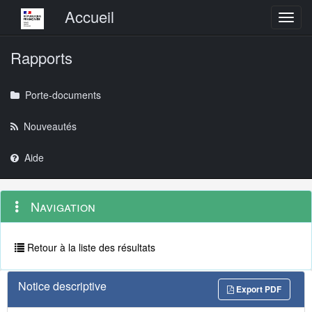
Menu principal
Accueil
Toggl
Rapports
Porte-documents
Nouveautés
Aide
Menu
Navigation
Navigation
contextuel
et
outils
annexes
Retour à la liste des résultats
Notice descriptive
Export PDF