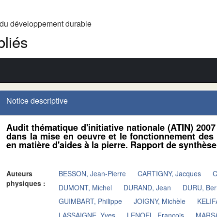
t du développement durable
liés
Notice descriptive
Audit thématique d'initiative nationale (ATIN) 200
dans la mise en oeuvre et le fonctionnement des
en matière d'aides à la pierre. Rapport de synthèse
Auteurs
BESSON, Jean-Pierre
CARTIGNY, Jacques
C
physiques :
DUMONT, Michel
DURAND, Jean
DURU, Ber
GUIMBART, Philippe
JOIGNY, Michèle
KELIF
LASSAIGNE, Yves
LENOEL, François
MARSA