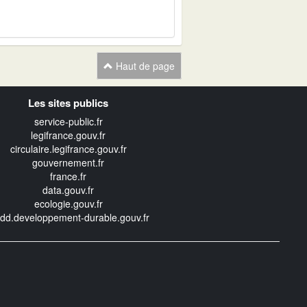
Haut de page
Les sites publics
service-public.fr
legifrance.gouv.fr
circulaire.legifrance.gouv.fr
gouvernement.fr
france.fr
data.gouv.fr
ecologie.gouv.fr
edd.developpement-durable.gouv.fr