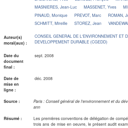
MASNIERES, Jean-Luc
MASSENET, Yves
MI
PINAUD, Monique
PREVOT, Marc
ROMAN, J
SCHMITT, Mireille
STOREZ, Jean
VANDEWAL
CONSEIL GENERAL DE L'ENVIRONNEMENT ET 
Auteur(s)
DEVELOPPEMENT DURABLE (CGEDD)
moral(aux) :
Date du
sept. 2008
document
final :
Date de
déc. 2008
mise en
ligne :
Source :
Paris : Conseil général de l'environnement et du dé
ann
Résumé :
Les premières conventions de délégation de compé
trois ans de mise en oeuvre, le présent audit exami