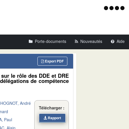
Menu
d'acce
Porte-documents
Nouveautés
Aide
Export PDF
7 sur le rôle des DDE et DRE
 délégations de compétence
HOGNOT, André
Télécharger :
nard
Rapport
A, Paul
C, Alain