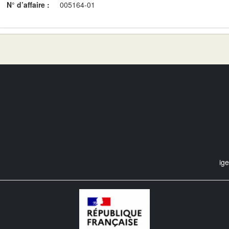
N° d’affaire :
005164-01
ig