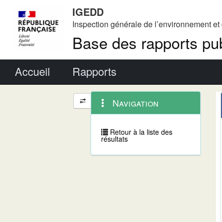
IGEDD
Inspection générale de l’environnement e
Base des rapports pub
Menu principal
Accueil
Rapports
Menu
Navigation
Navigation
contextuel
et
outils
annexes
Retour à la liste des
résultats