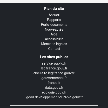
Navigation
Plan du site
transverse
Accueil
Rapports
Porte-documents
Nouveautés
Aide
Accessibilité
Mentions légales
Contact
Les sites publics
service-public.fr
legifrance.gouv.fr
circulaire.legifrance.gouv.fr
gouvernement.fr
france.fr
data.gouv.fr
ecologie.gouv.fr
igedd.developpement-durable.gouv.fr