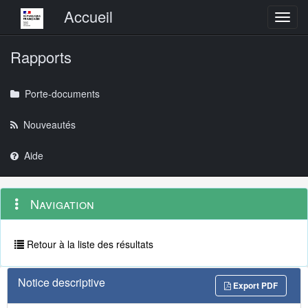
Menu principal
Accueil
Toggl
Rapports
Porte-documents
Nouveautés
Aide
Menu
Navigation
Navigation
contextuel
et
outils
annexes
Retour à la liste des résultats
Notice descriptive
Export PDF