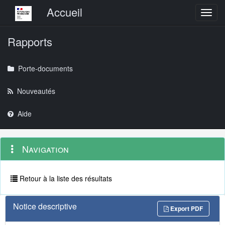
Menu principal
Accueil
Toggl
Rapports
Porte-documents
Nouveautés
Aide
Menu
Navigation
Navigation
contextuel
et
outils
annexes
Retour à la liste des résultats
Notice descriptive
Export PDF