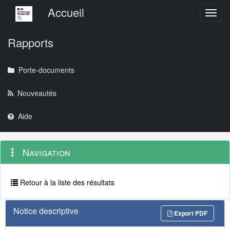
Menu principal
Accueil
Toggl
Rapports
Porte-documents
Nouveautés
Aide
Menu
Navigation
Navigation
contextuel
et
outils
annexes
Retour à la liste des résultats
Notice descriptive
Export PDF