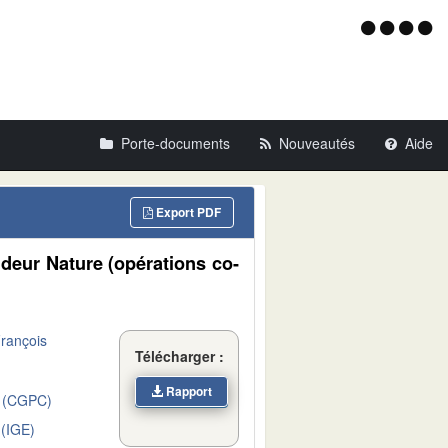
Menu
d'acce
Porte-documents
Nouveautés
Aide
Export PDF
ndeur Nature (opérations co-
rançois
Télécharger :
Rapport
 (CGPC)
(IGE)