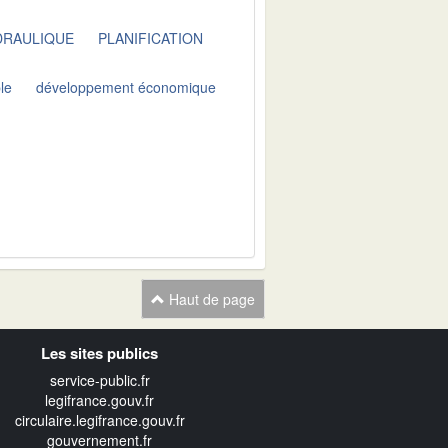
DRAULIQUE
PLANIFICATION
le
développement économique
Haut de page
Les sites publics
service-public.fr
legifrance.gouv.fr
circulaire.legifrance.gouv.fr
gouvernement.fr