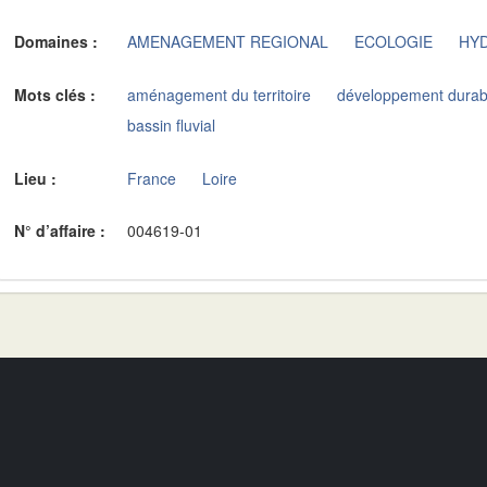
Domaines :
AMENAGEMENT REGIONAL
ECOLOGIE
HY
Mots clés :
aménagement du territoire
développement durab
bassin fluvial
Lieu :
France
Loire
N° d’affaire :
004619-01