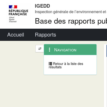
IGEDD
Inspection générale de l’environnement e
Base des rapports pub
Menu principal
Accueil
Rapports
Menu
Navigation
Navigation
contextuel
et
outils
annexes
Retour à la liste des
résultats