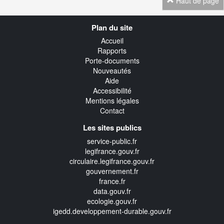
Haut de page
Navigation
Plan du site
transverse
Accueil
Rapports
Porte-documents
Nouveautés
Aide
Accessibilité
Mentions légales
Contact
Les sites publics
service-public.fr
legifrance.gouv.fr
circulaire.legifrance.gouv.fr
gouvernement.fr
france.fr
data.gouv.fr
ecologie.gouv.fr
igedd.developpement-durable.gouv.fr