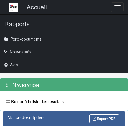
Menu principal
Accueil
Toggl
Rapports
Porte-documents
Nouveautés
Aide
Menu
Navigation
Navigation
contextuel
et
outils
annexes
Retour à la liste des résultats
Notice descriptive
Export PDF