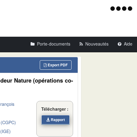
Menu
d'acce
Porte-documents
Nouveautés
Aide
Export PDF
ndeur Nature (opérations co-
rançois
Télécharger :
Rapport
 (CGPC)
(IGE)