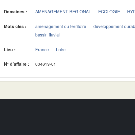
Domaines :
AMENAGEMENT REGIONAL
ECOLOGIE
HY
Mots clés :
aménagement du territoire
développement durab
bassin fluvial
Lieu :
France
Loire
N° d’affaire :
004619-01