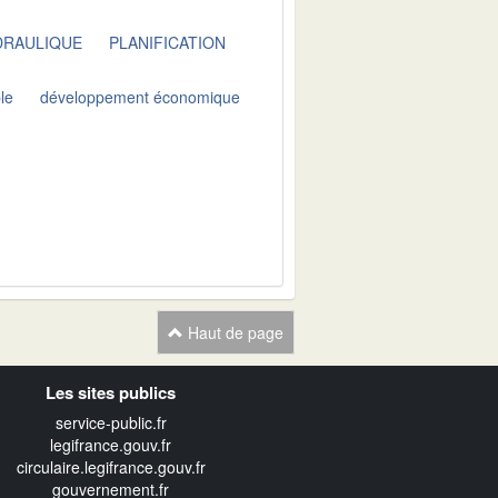
DRAULIQUE
PLANIFICATION
le
développement économique
Haut de page
Les sites publics
service-public.fr
legifrance.gouv.fr
circulaire.legifrance.gouv.fr
gouvernement.fr