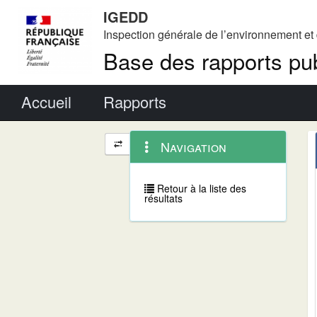
IGEDD
Inspection générale de l’environnement e
Base des rapports pub
Menu principal
Accueil
Rapports
Menu
Navigation
Navigation
contextuel
et
outils
annexes
Retour à la liste des
résultats