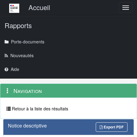
Menu principal
Accueil
Toggl
Rapports
Porte-documents
Nouveautés
Aide
Menu
Navigation
Navigation
contextuel
et
outils
annexes
Retour à la liste des résultats
Notice descriptive
Export PDF