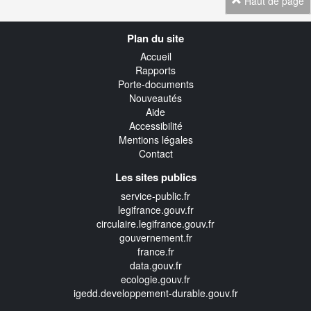
Haut de page
Navigation
Plan du site
transverse
Accueil
Rapports
Porte-documents
Nouveautés
Aide
Accessibilité
Mentions légales
Contact
Les sites publics
service-public.fr
legifrance.gouv.fr
circulaire.legifrance.gouv.fr
gouvernement.fr
france.fr
data.gouv.fr
ecologie.gouv.fr
igedd.developpement-durable.gouv.fr