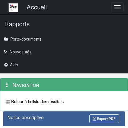
Menu principal
Accueil
Toggl
Rapports
Porte-documents
Nouveautés
Aide
Menu
Navigation
Navigation
contextuel
et
outils
annexes
Retour à la liste des résultats
Notice descriptive
Export PDF