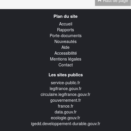
Haut de page
Navigation
Plan du site
transverse
Accueil
Rapports
Porte-documents
Nouveautés
Aide
Accessibilité
Mentions légales
Contact
Les sites publics
service-public.fr
legifrance.gouv.fr
circulaire.legifrance.gouv.fr
gouvernement.fr
france.fr
data.gouv.fr
ecologie.gouv.fr
igedd.developpement-durable.gouv.fr