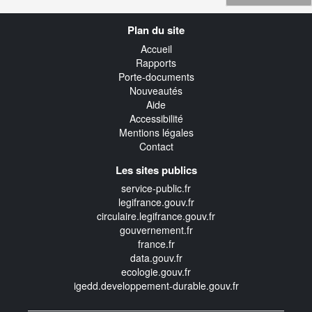
Navigation
Plan du site
transverse
Accueil
Rapports
Porte-documents
Nouveautés
Aide
Accessibilité
Mentions légales
Contact
Les sites publics
service-public.fr
legifrance.gouv.fr
circulaire.legifrance.gouv.fr
gouvernement.fr
france.fr
data.gouv.fr
ecologie.gouv.fr
igedd.developpement-durable.gouv.fr