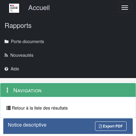
Menu principal
Accueil
Toggl
Rapports
Porte-documents
Nouveautés
Aide
Menu
Navigation
Navigation
contextuel
et
outils
annexes
Retour à la liste des résultats
Notice descriptive
Export PDF