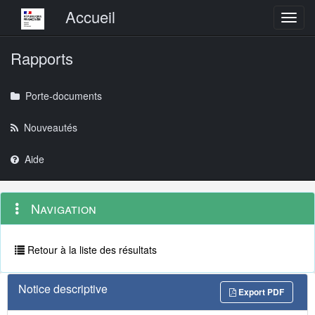
Menu principal
Accueil
Toggl
Rapports
Porte-documents
Nouveautés
Aide
Menu
Navigation
Navigation
contextuel
et
outils
annexes
Retour à la liste des résultats
Notice descriptive
Export PDF