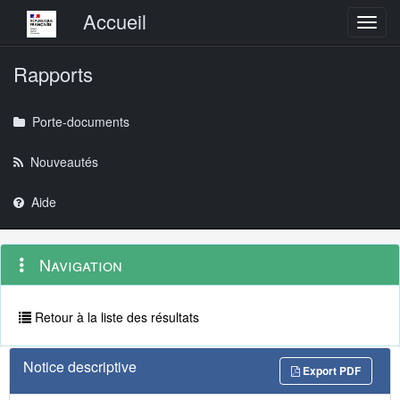
Menu principal
Accueil
Toggl
Rapports
Porte-documents
Nouveautés
Aide
Menu
Navigation
Navigation
contextuel
et
outils
annexes
Retour à la liste des résultats
Notice descriptive
Export PDF