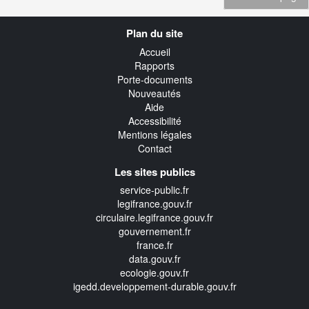
Navigation
Plan du site
transverse
Accueil
Rapports
Porte-documents
Nouveautés
Aide
Accessibilité
Mentions légales
Contact
Les sites publics
service-public.fr
legifrance.gouv.fr
circulaire.legifrance.gouv.fr
gouvernement.fr
france.fr
data.gouv.fr
ecologie.gouv.fr
igedd.developpement-durable.gouv.fr