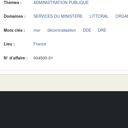
Thèmes :
ADMINISTRATION PUBLIQUE
Domaines :
SERVICES DU MINISTERE
LITTORAL
ORGA
Mots clés :
mer
décentralisation
DDE
DRE
Lieu :
France
N° d’affaire :
004500-01