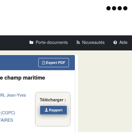
Menu
d'acce
Porte-documents
Nouveautés
Aide
Export PDF
 le champ maritime
N, Jean-Yves
Télécharger :
Rapport
 (CGPC)
FAIRES