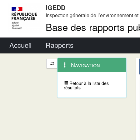
IGEDD
Inspection générale de l’environnement e
Base des rapports pub
Menu principal
Accueil
Rapports
Menu
Navigation
Navigation
contextuel
et
outils
annexes
Retour à la liste des
résultats