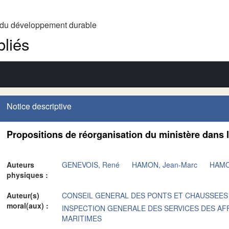
t du développement durable
liés
Notice descriptive
Propositions de réorganisation du ministère dans
Auteurs
GENEVOIS, René
HAMON, Jean-Marc
HAMO
physiques :
Auteur(s)
CONSEIL GENERAL DES PONTS ET CHAUSSEES
moral(aux) :
INSPECTION GENERALE DES SERVICES DES AF
MARITIMES