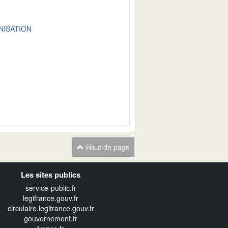
NISATION
Haut de page
Les sites publics
service-public.fr
legifrance.gouv.fr
circulaire.legifrance.gouv.fr
gouvernement.fr