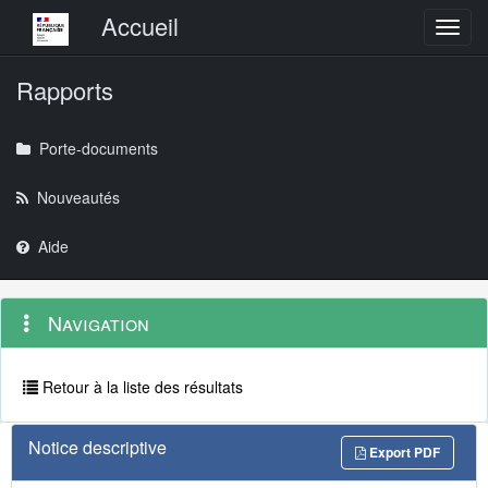
Menu principal
Accueil
Toggl
Rapports
Porte-documents
Nouveautés
Aide
Menu
Navigation
Navigation
contextuel
et
outils
annexes
Retour à la liste des résultats
Notice descriptive
Export PDF