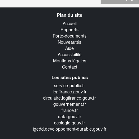
Navigation
Plan du site
transverse
Accueil
Rapports
Porte-documents
Nouveautés
Aide
Accessibilité
Mentions légales
Contact
Les sites publics
service-public.fr
legifrance.gouv.fr
circulaire.legifrance.gouv.fr
gouvernement.fr
france.fr
data.gouv.fr
ecologie.gouv.fr
igedd.developpement-durable.gouv.fr