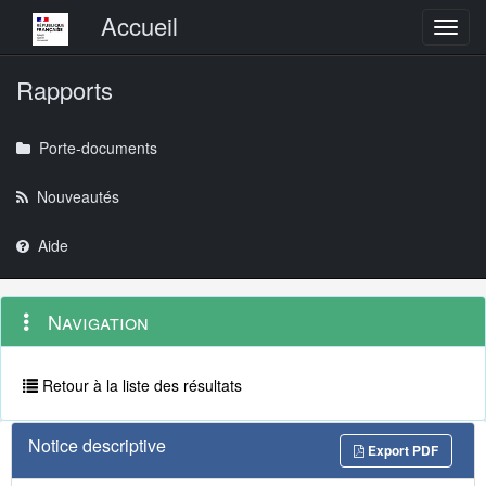
Menu principal
Accueil
Toggl
Rapports
Porte-documents
Nouveautés
Aide
Menu
Navigation
Navigation
contextuel
et
outils
annexes
Retour à la liste des résultats
Notice descriptive
Export PDF