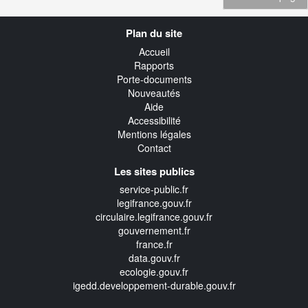
Navigation
Plan du site
transverse
Accueil
Rapports
Porte-documents
Nouveautés
Aide
Accessibilité
Mentions légales
Contact
Les sites publics
service-public.fr
legifrance.gouv.fr
circulaire.legifrance.gouv.fr
gouvernement.fr
france.fr
data.gouv.fr
ecologie.gouv.fr
igedd.developpement-durable.gouv.fr