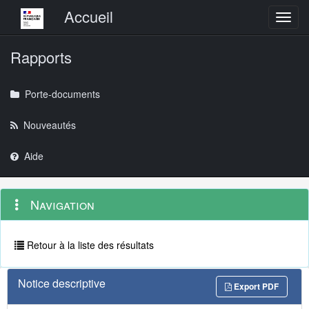
Menu principal
Accueil
Toggl
Rapports
Porte-documents
Nouveautés
Aide
Menu
Navigation
Navigation
contextuel
et
outils
annexes
Retour à la liste des résultats
Notice descriptive
Export PDF