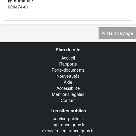
N° d’affaire :
004474-01
Haut de page
Navigation
Plan du site
transverse
Accueil
Rapports
Porte-documents
Nouveautés
Aide
Accessibilité
Mentions légales
Contact
Les sites publics
service-public.fr
legifrance.gouv.fr
circulaire.legifrance.gouv.fr