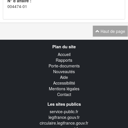
N° d’affaire :
004474-01
Haut de page
Navigation
Plan du site
transverse
Accueil
Rapports
Porte-documents
Nouveautés
Aide
Accessibilité
Mentions légales
Contact
Les sites publics
service-public.fr
legifrance.gouv.fr
circulaire.legifrance.gouv.fr