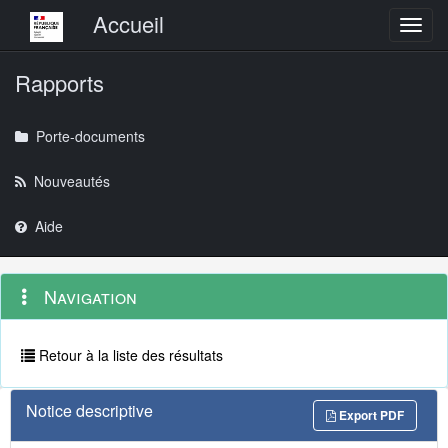
Menu principal
Accueil
Toggl
Rapports
Porte-documents
Nouveautés
Aide
Menu
Navigation
Navigation
contextuel
et
outils
annexes
Retour à la liste des résultats
Notice descriptive
Export PDF