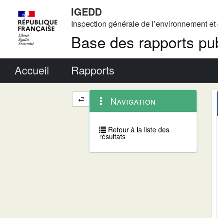
IGEDD
Inspection générale de l’environnement e
Base des rapports pub
Menu principal
Accueil
Rapports
Menu
Navigation
Navigation
contextuel
et
outils
annexes
Retour à la liste des
résultats