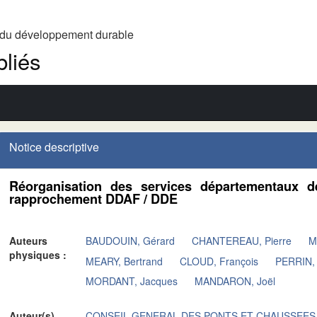
t du développement durable
liés
Notice descriptive
Réorganisation des services départementaux de
rapprochement DDAF / DDE
Auteurs
BAUDOUIN, Gérard
CHANTEREAU, Pierre
M
physiques :
MEARY, Bertrand
CLOUD, François
PERRIN, 
MORDANT, Jacques
MANDARON, Joël
Auteur(s)
CONSEIL GENERAL DES PONTS ET CHAUSSEES