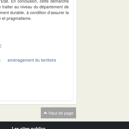
l'Etat. En conclusion, cette démarche
e traiter au niveau du département de
ement durable, à condition d'assurer la
e et pragmatisme.
E
e
aménagement du territoire
Haut de page
Les sites publics