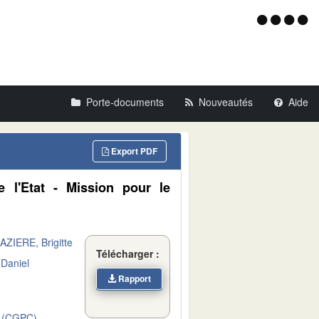
Menu
d'acce
Porte-documents
Nouveautés
Aide
Export PDF
 l'Etat - Mission pour le
AZIERE, Brigitte
Télécharger :
Daniel
Rapport
 (CGPC)