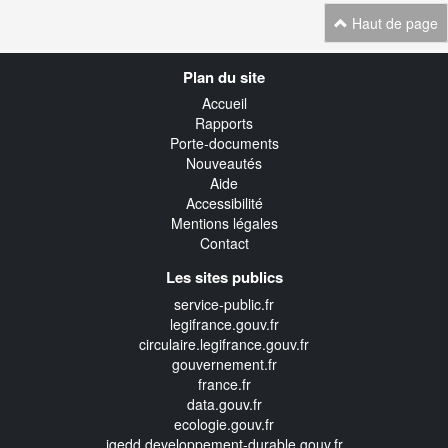
Haut de page
Navigation
Plan du site
transverse
Accueil
Rapports
Porte-documents
Nouveautés
Aide
Accessibilité
Mentions légales
Contact
Les sites publics
service-public.fr
legifrance.gouv.fr
circulaire.legifrance.gouv.fr
gouvernement.fr
france.fr
data.gouv.fr
ecologie.gouv.fr
igedd.developpement-durable.gouv.fr