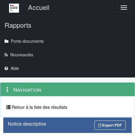
Menu principal
Accueil
Toggl
Rapports
Porte-documents
Nouveautés
Aide
Menu
Navigation
Navigation
contextuel
et
outils
annexes
Retour à la liste des résultats
Notice descriptive
Export PDF